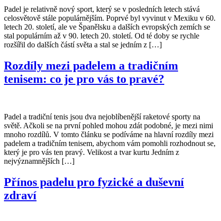
Padel je relativně nový sport, který se v posledních letech stává
celosvětově stále populárnějším. Poprvé byl vyvinut v Mexiku v 60.
letech 20. století, ale ve Španělsku a dalších evropských zemích se
stal populárním až v 90. letech 20. století. Od té doby se rychle
rozšířil do dalších částí světa a stal se jedním z […]
Rozdíly mezi padelem a tradičním
tenisem: co je pro vás to pravé?
Padel a tradiční tenis jsou dva nejoblíbenější raketové sporty na
světě. Ačkoli se na první pohled mohou zdát podobné, je mezi nimi
mnoho rozdílů. V tomto článku se podíváme na hlavní rozdíly mezi
padelem a tradičním tenisem, abychom vám pomohli rozhodnout se,
který je pro vás ten pravý. Velikost a tvar kurtu Jedním z
nejvýznamnějších […]
Přínos padelu pro fyzické a duševní
zdraví