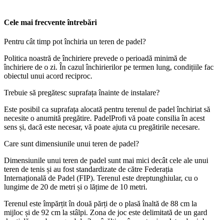
Cele mai frecvente întrebări
Pentru cât timp pot închiria un teren de padel?
Politica noastră de închiriere prevede o perioadă minimă de
închiriere de o zi. În cazul închirierilor pe termen lung, condițiile fac
obiectul unui acord reciproc.
Trebuie să pregătesc suprafața înainte de instalare?
Este posibil ca suprafața alocată pentru terenul de padel închiriat să
necesite o anumită pregătire. PadelProfi vă poate consilia în acest
sens și, dacă este necesar, vă poate ajuta cu pregătirile necesare.
Care sunt dimensiunile unui teren de padel?
Dimensiunile unui teren de padel sunt mai mici decât cele ale unui
teren de tenis și au fost standardizate de către Federația
Internațională de Padel (FIP). Terenul este dreptunghiular, cu o
lungime de 20 de metri și o lățime de 10 metri.
Terenul este împărțit în două părți de o plasă înaltă de 88 cm la
mijloc și de 92 cm la stâlpi. Zona de joc este delimitată de un gard