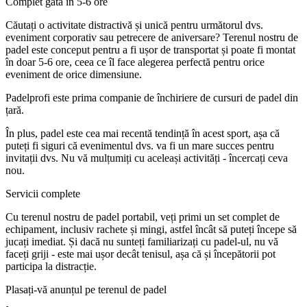
Complet gata în 5-6 ore
Căutați o activitate distractivă și unică pentru următorul dvs.
eveniment corporativ sau petrecere de aniversare? Terenul nostru de
padel este conceput pentru a fi ușor de transportat și poate fi montat
în doar 5-6 ore, ceea ce îl face alegerea perfectă pentru orice
eveniment de orice dimensiune.
Padelprofi este prima companie de închiriere de cursuri de padel din
țară.
În plus, padel este cea mai recentă tendință în acest sport, așa că
puteți fi siguri că evenimentul dvs. va fi un mare succes pentru
invitații dvs. Nu vă mulțumiți cu aceleași activități - încercați ceva
nou.
Servicii complete
Cu terenul nostru de padel portabil, veți primi un set complet de
echipament, inclusiv rachete și mingi, astfel încât să puteți începe să
jucați imediat. Și dacă nu sunteți familiarizați cu padel-ul, nu vă
faceți griji - este mai ușor decât tenisul, așa că și începătorii pot
participa la distracție.
Plasați-vă anunțul pe terenul de padel