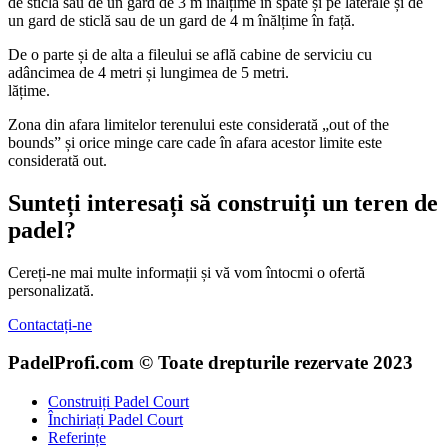
de sticlă sau de un gard de 3 m înălțime în spate și pe laterale și de
un gard de sticlă sau de un gard de 4 m înălțime în față.
De o parte și de alta a fileului se află cabine de serviciu cu
adâncimea de 4 metri și lungimea de 5 metri.
lățime.
Zona din afara limitelor terenului este considerată „out of the
bounds” și orice minge care cade în afara acestor limite este
considerată out.
Sunteți interesați să construiți un teren de
padel?
Cereți-ne mai multe informații și vă vom întocmi o ofertă
personalizată.
Contactați-ne
PadelProfi.com © Toate drepturile rezervate 2023
Construiți Padel Court
Închiriați Padel Court
Referințe